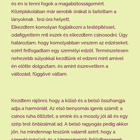
és én is tenni fogok a magabiztosságomért.
Középiskolában már aerobik órákat is tartottam a
lányoknak , tesi óra helyett.
Elkezdtem komolyan foglalkozni a testépítéssel,
odafigyeltem mit eszek és elkezdtem csinosodni. Úgy
határoztam, hogy komolyabban veszem az edzéseket,
ezért felfogadtam egy személyi edzőt. Természetesen
nehezebb súlyokkal kezdtünk el edzeni mint amivel
én előtte dolgoztam, és amint észrevettem a
változást, függővé váltam.
Kezdtem rájönni, hogy a külső és a belső összhangja
adja a harmóniát. Az első benyomás igenis számít: a
csinos ruha öltöztet, a smink és a mosoly jól áll és egy
szép test önbizalmat ad. A belső ragyogás pedig akkor
jön, ha mindennap teszünk valamit azért, hogy a
személyiségünk és a képességeink fejlődhessenek.