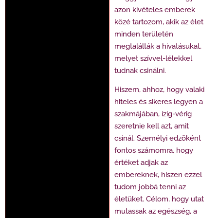
azon kivételes emberek
közé tartozom, akik az élet
minden területén
megtalálták a hivatásukat,
melyet szívvel-lélekkel
tudnak csinálni.
Hiszem, ahhoz, hogy valaki
hiteles és sikeres legyen a
szakmájában, ízig-vérig
szeretnie kell azt, amit
csinál. Személyi edzõként
fontos számomra, hogy
értéket adjak az
embereknek, hiszen ezzel
tudom jobbá tenni az
életüket. Célom, hogy utat
mutassak az egészség, a