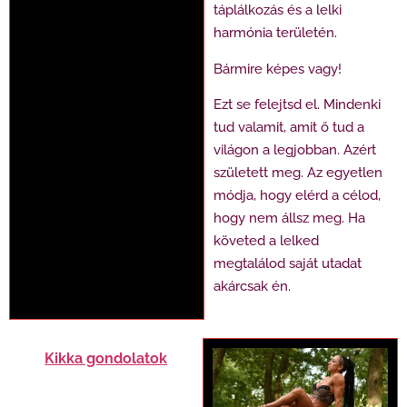
táplálkozás és a lelki
harmónia területén.
Bármire képes vagy!
Ezt se felejtsd el. Mindenki
tud valamit, amit ő tud a
világon a legjobban. Azért
született meg. Az egyetlen
módja, hogy elérd a célod,
hogy nem állsz meg. Ha
követed a lelked
megtalálod saját utadat
akárcsak én.
Kikka gondolatok