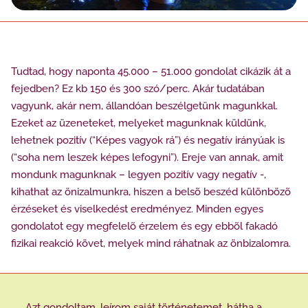
Tudtad, hogy naponta 45.000 – 51.000 gondolat cikázik át a
fejedben? Ez kb 150 és 300 szó/perc. Akár tudatában
vagyunk, akár nem, állandóan beszélgetünk magunkkal.
Ezeket az üzeneteket, melyeket magunknak küldünk,
lehetnek pozitív (“Képes vagyok rá”) és negatív irányúak is
(“soha nem leszek képes lefogyni”). Ereje van annak, amit
mondunk magunknak – legyen pozitív vagy negatív -,
kihathat az önizalmunkra, hiszen a belsõ beszéd különbözõ
érzéseket és viselkedést eredményez. Minden egyes
gondolatot egy megfelelõ érzelem és egy ebbõl fakadó
fizikai reakció követ, melyek mind ráhatnak az önbizalomra.
Azt gondoltam, leírom saját történetemet, hátha a