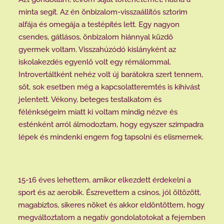
minta segít. Az én önbizalom-visszaállítós sztorim
alfája és omegája a testépítés lett. Egy nagyon
csendes, gátlásos, önbizalom hiánnyal küzdő
gyermek voltam. Visszahúzódó kislányként az
iskolakezdés egyenlő volt egy rémálommal.
Introvertáltként nehéz volt új barátokra szert tennem,
sőt, sok esetben még a kapcsolatteremtés is kihívást
jelentett. Vékony, beteges testalkatom és
félénkségeim miatt ki voltam mindig nézve és
esténként arról álmodoztam, hogy egyszer szimpadra
lépek és mindenki engem fog tapsolni és elismernek.
15-16 éves lehettem, amikor elkezdett érdekelni a
sport és az aerobik. Észrevettem a csinos, jól öltözött,
magabiztos, sikeres nõket és akkor eldöntöttem, hogy
megváltoztatom a negatív gondolatotokat a fejemben