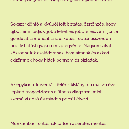
Sokszor döntő a kívülről jött biztatás, ösztönzés, hogy
újból hinni tudjuk: jobb lehet, és jobb is lesz, ami jön; a
gondolat, a mondat, a szó, képes robbanásszerűen
pozitív hatást gyakorolni az egyénre. Nagyon sokat
köszönhetek családomnak, baràtaimnak és akkori
edzõmnek hogy hittek bennem és biztattak.
Az egykori introverdált, félénk kislány ma már 20 éve
lépked magabiztosan a fitness világában, mint
személyi edzõ és minden percét élvezi
Munkámban fontosnak tartom a sérülés mentes