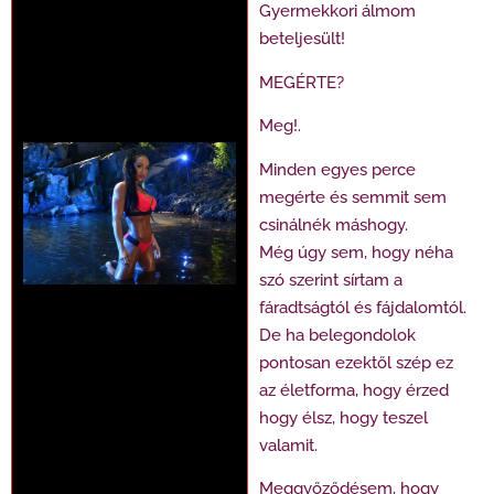
Gyermekkori álmom
beteljesült!
MEGÉRTE?
Meg!.
Minden egyes perce
megérte és semmit sem
csinálnék máshogy.
Még úgy sem, hogy néha
szó szerint sírtam a
fáradtságtól és fájdalomtól.
De ha belegondolok
pontosan ezektől szép ez
az életforma, hogy érzed
hogy élsz, hogy teszel
valamit.
Meggyőződésem, hogy