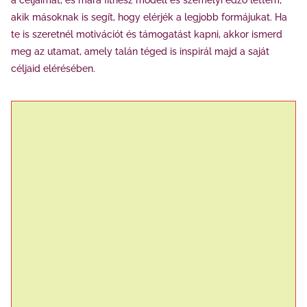
a céljaimat, és mára fitnesz modell és személyi edző lettem,
akik másoknak is segít, hogy elérjék a legjobb formájukat. Ha
te is szeretnél motivációt és támogatást kapni, akkor ismerd
meg az utamat, amely talán téged is inspirál majd a saját
céljaid elérésében.